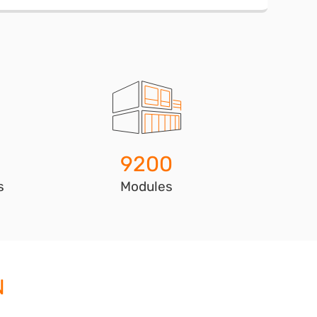
9200
s
Modules
N