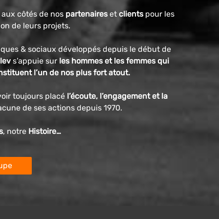
 aux côtés de nos
partenaires
et
clients
pour les
on de leurs projets.
ques & sociaux développés depuis le début de
lev
s’appuie sur
les hommes et les femmes qui
tituent l’un de nos plus fort atout.
voir toujours placé
l’écoute, l’engagement et la
cune de ses actions depuis 1970.
s
, notre
Histoire…
oupe